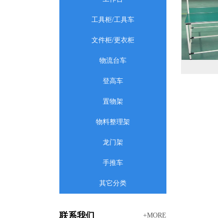
工具柜/工具车
文件柜/更衣柜
物流台车
登高车
置物架
物料整理架
龙门架
手推车
其它分类
联系我们
+MORE