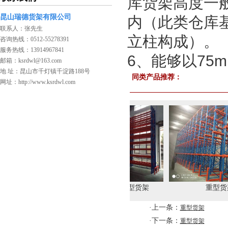
库货架高度一般
昆山瑞德货架有限公司
内（此类仓库
联系人：张先生
立柱构成）。
咨询热线：0512-55278391
服务热线：13914967841
6、能够以75
邮箱：ksrdwl@163.com
地 址：昆山市千灯镇千淀路188号
同类产品推荐：
网址：http://www.ksrdwl.com
重型货架
重型货架
重型货架
·上一条：
重型货架
·下一条：
重型货架