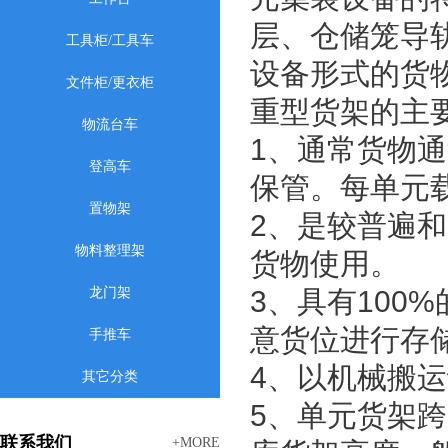
层、仓储笼导
工具柜/工具车
设备形式的货
文件柜/更衣柜
重型货架的主
物流台车
1、通常货物
登高车
保管。每单元载
置物架
2、是较普遍
物料整理架
货物使用。
龙门架
3、具有100
意货位进行存
手推车
4、以机械搬
其它分类
5、单元货架跨
联系我们
+MORE