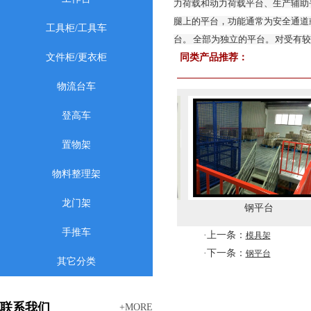
力荷载和动力荷载平台、生产辅助
腿上的平台，功能通常为安全通道
工具柜/工具车
台。 全部为独立的平台。 对受
文件柜/更衣柜
同类产品推荐：
物流台车
登高车
置物架
物料整理架
龙门架
钢平台
钢平台
手推车
·上一条：
模具架
·下一条：
钢平台
其它分类
联系我们
+MORE