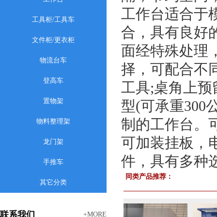
工作台适合于
工具柜/工具车
合，具有良好
文件柜/更衣柜
面经特殊处理
物流台车
择，可配合不
登高车
工具;桌角上预
置物架
型(可承重300
制的工作台。
物料整理架
可加装挂板，
龙门架
件，具有多种
手推车
同类产品推荐：
其它分类
联系我们
+MORE