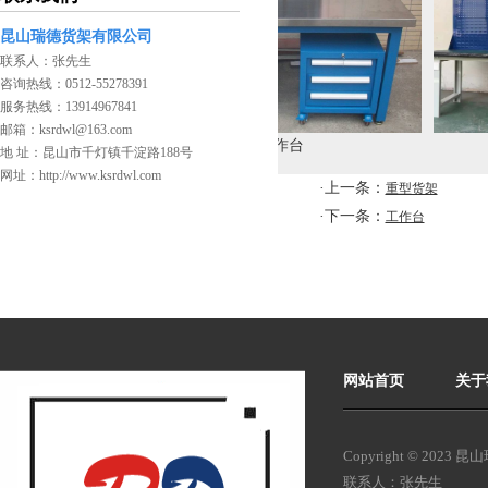
昆山瑞德货架有限公司
联系人：张先生
咨询热线：0512-55278391
服务热线：13914967841
邮箱：ksrdwl@163.com
台
工作台
工
地 址：昆山市千灯镇千淀路188号
网址：http://www.ksrdwl.com
·上一条：
重型货架
·下一条：
工作台
网站首页
关于
Copyright © 20
联系人：张先生